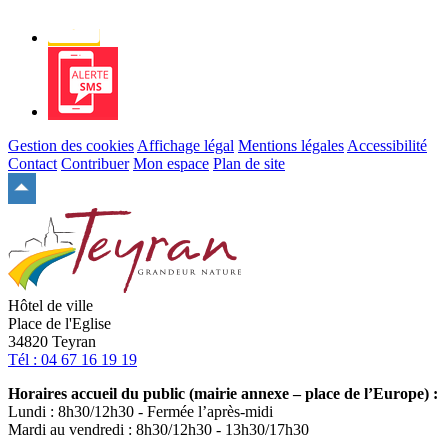
Newsletter
Alerte
SMS
Gestion des cookies
Affichage légal
Mentions légales
Accessibilité
Contact
Contribuer
Mon espace
Plan de site
Remonter
en
haut
du
site
Hôtel de ville
Place de l'Eglise
34820 Teyran
Tél : 04 67 16 19 19
Horaires accueil du public (mairie annexe – place de l’Europe) :
Lundi : 8h30/12h30 - Fermée l’après-midi
Mardi au vendredi : 8h30/12h30 - 13h30/17h30