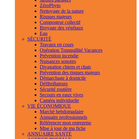
ZéroPhyto
Nettoyage de la nature
Risques majeurs
Composteur collectif
Broyage des végétaux
Eau
SÉCURITÉ
Travaux en cours
Opération Tranquillité Vacances
Prévention incendie
Nuisances sonores
Divagation chiens et chats
Prévention des risques majeurs
Démarchage à domicile
Défibrillateurs
Sécurité routière
Secours en eaux vives
Caméra individuelle
VIE ÉCONOMIQUE
Marché hebdomadaire
Annuaire professionnels
Référencer mon entreprise
Mise à jour de ma fiche
ANNUAIRE SANTÉ