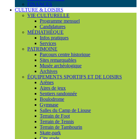
FINANCES
CULTURE & LOISIRS
VIE CULTURELLE
Programme mensuel
Candidatures
MÉDIATHÈQUE
Infos pratiques
Services
PATRIMOINE
Parcours centre historique
Sites remarquables
Musée archéologique
Archives
ÉQUIPEMENTS SPORTIFS ET DE LOISIRS
Arènes
Aires de jeux
Sentiers randonnée
Boulodrome
Gymnase
Salles du Camp de Liouse
Terrain de Foot
Terrain de Tennis
Terrain de Tambourin
Skate-park
City stade