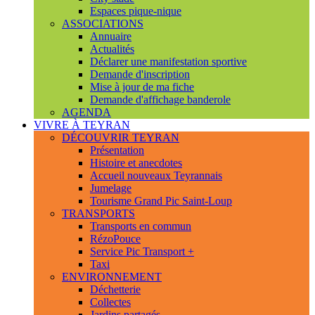
Espaces pique-nique
ASSOCIATIONS
Annuaire
Actualités
Déclarer une manifestation sportive
Demande d'inscription
Mise à jour de ma fiche
Demande d'affichage banderole
AGENDA
VIVRE À TEYRAN
DÉCOUVRIR TEYRAN
Présentation
Histoire et anecdotes
Accueil nouveaux Teyrannais
Jumelage
Tourisme Grand Pic Saint-Loup
TRANSPORTS
Transports en commun
RézoPouce
Service Pic Transport +
Taxi
ENVIRONNEMENT
Déchetterie
Collectes
Jardins partagés