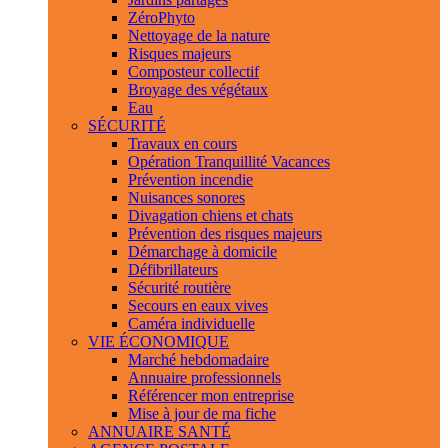
ZéroPhyto
Nettoyage de la nature
Risques majeurs
Composteur collectif
Broyage des végétaux
Eau
SÉCURITÉ
Travaux en cours
Opération Tranquillité Vacances
Prévention incendie
Nuisances sonores
Divagation chiens et chats
Prévention des risques majeurs
Démarchage à domicile
Défibrillateurs
Sécurité routière
Secours en eaux vives
Caméra individuelle
VIE ÉCONOMIQUE
Marché hebdomadaire
Annuaire professionnels
Référencer mon entreprise
Mise à jour de ma fiche
ANNUAIRE SANTÉ