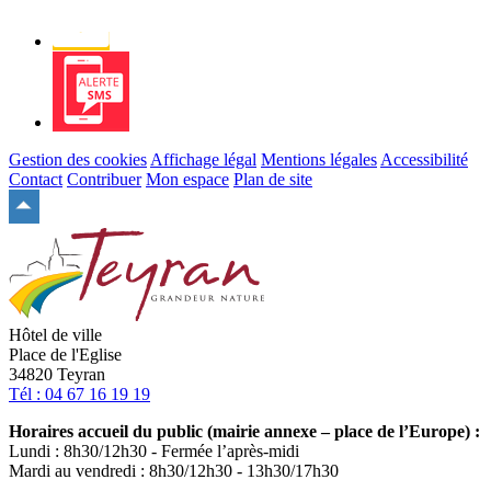
Newsletter
Alerte
SMS
Gestion des cookies
Affichage légal
Mentions légales
Accessibilité
Contact
Contribuer
Mon espace
Plan de site
Remonter
en
haut
du
site
Hôtel de ville
Place de l'Eglise
34820 Teyran
Tél : 04 67 16 19 19
Horaires accueil du public (mairie annexe – place de l’Europe) :
Lundi : 8h30/12h30 - Fermée l’après-midi
Mardi au vendredi : 8h30/12h30 - 13h30/17h30