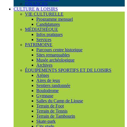
FINANCES
CULTURE & LOISIRS
VIE CULTURELLE
Programme mensuel
Candidatures
MÉDIATHÈQUE
Infos pratiques
Services
PATRIMOINE
Parcours centre historique
Sites remarquables
Musée archéologique
Archives
ÉQUIPEMENTS SPORTIFS ET DE LOISIRS
Arènes
Aires de jeux
Sentiers randonnée
Boulodrome
Gymnase
Salles du Camp de Liouse
Terrain de Foot
Terrain de Tennis
Terrain de Tambourin
Skate-park
City stade