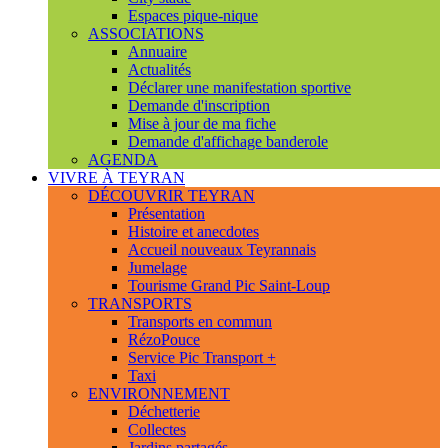
Espaces pique-nique
ASSOCIATIONS
Annuaire
Actualités
Déclarer une manifestation sportive
Demande d'inscription
Mise à jour de ma fiche
Demande d'affichage banderole
AGENDA
VIVRE À TEYRAN
DÉCOUVRIR TEYRAN
Présentation
Histoire et anecdotes
Accueil nouveaux Teyrannais
Jumelage
Tourisme Grand Pic Saint-Loup
TRANSPORTS
Transports en commun
RézoPouce
Service Pic Transport +
Taxi
ENVIRONNEMENT
Déchetterie
Collectes
Jardins partagés