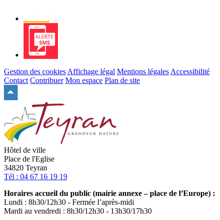
Newsletter
Alerte
SMS
Gestion des cookies
Affichage légal
Mentions légales
Accessibilité
Contact
Contribuer
Mon espace
Plan de site
Remonter
en
haut
du
site
Hôtel de ville
Place de l'Eglise
34820 Teyran
Tél : 04 67 16 19 19
Horaires accueil du public (mairie annexe – place de l’Europe) :
Lundi : 8h30/12h30 - Fermée l’après-midi
Mardi au vendredi : 8h30/12h30 - 13h30/17h30