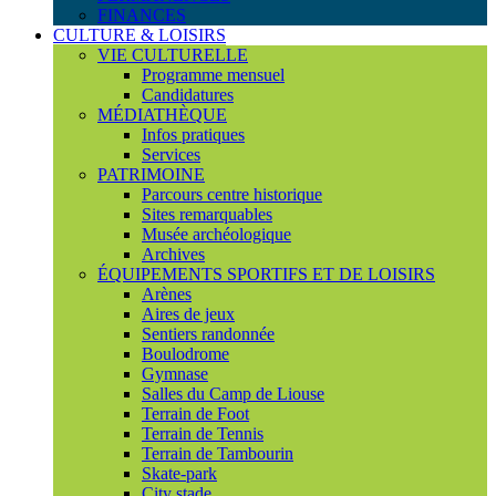
FINANCES
CULTURE & LOISIRS
VIE CULTURELLE
Programme mensuel
Candidatures
MÉDIATHÈQUE
Infos pratiques
Services
PATRIMOINE
Parcours centre historique
Sites remarquables
Musée archéologique
Archives
ÉQUIPEMENTS SPORTIFS ET DE LOISIRS
Arènes
Aires de jeux
Sentiers randonnée
Boulodrome
Gymnase
Salles du Camp de Liouse
Terrain de Foot
Terrain de Tennis
Terrain de Tambourin
Skate-park
City stade