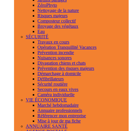
ZéroPhyto
Nettoyage de la nature
Risques majeurs
Composteur collectif
Broyage des végétaux
Eau
SÉCURITÉ
Travaux en cours
Opération Tranquillité Vacances
Prévention incendie
Nuisances sonores
Divagation chiens et chats
Prévention des risques majeurs
Démarchage à domicile
Défibrillateurs
Sécurité routière
Secours en eaux vives
Caméra individuelle
VIE ÉCONOMIQUE
Marché hebdomadaire
Annuaire professionnels
Référencer mon entreprise
Mise à jour de ma fiche
ANNUAIRE SANTÉ