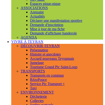
Espaces pique-nique
ASSOCIATIONS
Annuaire
Actualités
Déclarer une manifestation sportive
Demande d'inscription
Mise à jour de ma fiche
Demande d'affichage banderole
AGENDA
VIVRE À TEYRAN
DÉCOUVRIR TEYRAN
Présentation
Histoire et anecdotes
Accueil nouveaux Teyrannais
Jumelage
Tourisme Grand Pic Saint-Loup
TRANSPORTS
Transports en commun
RézoPouce
Service Pic Transport +
Taxi
ENVIRONNEMENT
Déchetterie
Collectes
Jardins partagés