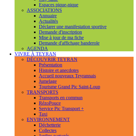
Espaces pique-nique
ASSOCIATIONS
Annuaire
Actualités
Déclarer une manifestation sportive
Demande d'inscription
Mise à jour de ma fiche
Demande d'affichage banderole
AGENDA
VIVRE À TEYRAN
DÉCOUVRIR TEYRAN
Présentation
Histoire et anecdotes
Accueil nouveaux Teyrannais
Jumelage
Tourisme Grand Pic Saint-Loup
TRANSPORTS
Transports en commun
RézoPouce
Service Pic Transport +
Taxi
ENVIRONNEMENT
Déchetterie
Collectes
Jardins partagés