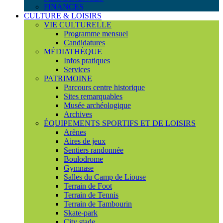
FINANCES
CULTURE & LOISIRS
VIE CULTURELLE
Programme mensuel
Candidatures
MÉDIATHÈQUE
Infos pratiques
Services
PATRIMOINE
Parcours centre historique
Sites remarquables
Musée archéologique
Archives
ÉQUIPEMENTS SPORTIFS ET DE LOISIRS
Arènes
Aires de jeux
Sentiers randonnée
Boulodrome
Gymnase
Salles du Camp de Liouse
Terrain de Foot
Terrain de Tennis
Terrain de Tambourin
Skate-park
City stade