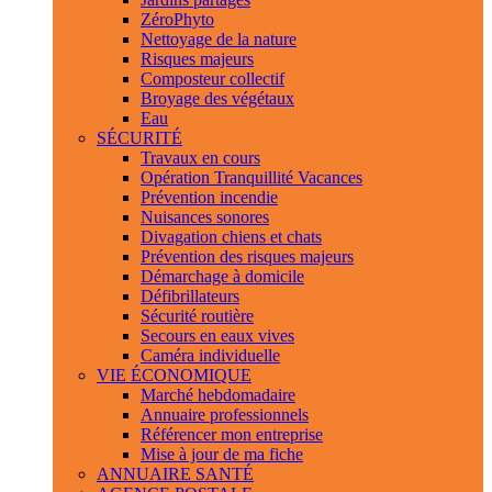
ZéroPhyto
Nettoyage de la nature
Risques majeurs
Composteur collectif
Broyage des végétaux
Eau
SÉCURITÉ
Travaux en cours
Opération Tranquillité Vacances
Prévention incendie
Nuisances sonores
Divagation chiens et chats
Prévention des risques majeurs
Démarchage à domicile
Défibrillateurs
Sécurité routière
Secours en eaux vives
Caméra individuelle
VIE ÉCONOMIQUE
Marché hebdomadaire
Annuaire professionnels
Référencer mon entreprise
Mise à jour de ma fiche
ANNUAIRE SANTÉ