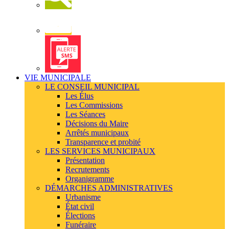
Newsletter
Alerte
SMS
VIE MUNICIPALE
LE CONSEIL MUNICIPAL
Les Élus
Les Commissions
Les Séances
Décisions du Maire
Arrêtés municipaux
Transparence et probité
LES SERVICES MUNICIPAUX
Présentation
Recrutements
Organigramme
DÉMARCHES ADMINISTRATIVES
Urbanisme
État civil
Élections
Funéraire