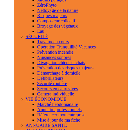
ZéroPhyto
Nettoyage de la nature
Risques majeurs
Composteur collectif
Broyage des végétaux
Eau
SÉCURITÉ
Travaux en cours
Opération Tranquillité Vacances
Prévention incendie
Nuisances sonores
Divagation chiens et chats
Prévention des risques majeurs
Démarchage à domicile
Défibrillateurs
Sécurité routière
Secours en eaux vives
Caméra individuelle
VIE ÉCONOMIQUE
Marché hebdomadaire
Annuaire professionnels
Référencer mon entreprise
Mise à jour de ma fiche
ANNUAIRE SANTÉ