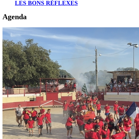
ADOPTONS
LES BONS RÉFLEXES
LES
BONS
Agenda
RÉFLEXES
FERIA
DE
TEYRAN