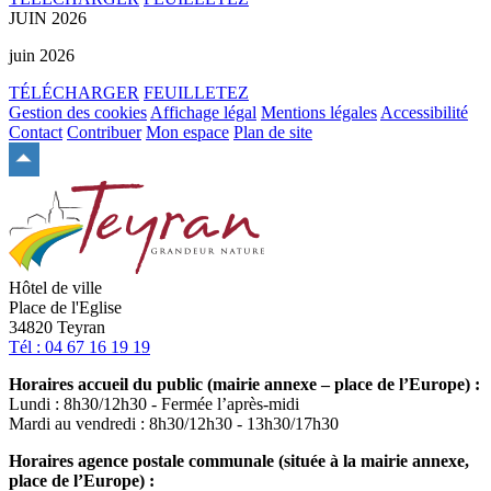
JUIN 2026
juin 2026
TÉLÉCHARGER
FEUILLETEZ
Gestion des cookies
Affichage légal
Mentions légales
Accessibilité
Contact
Contribuer
Mon espace
Plan de site
Remonter
en
haut
du
site
Hôtel de ville
Place de l'Eglise
34820 Teyran
Tél : 04 67 16 19 19
Horaires accueil du public (mairie annexe – place de l’Europe) :
Lundi : 8h30/12h30 - Fermée l’après-midi
Mardi au vendredi : 8h30/12h30 - 13h30/17h30
Horaires agence postale communale (située à la mairie annexe,
place de l’Europe) :