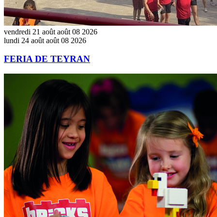
vendredi
21
août
août
08
2026
lundi
24
août
août
08
2026
FERIA DE TEYRAN
ATELIER
LEGO