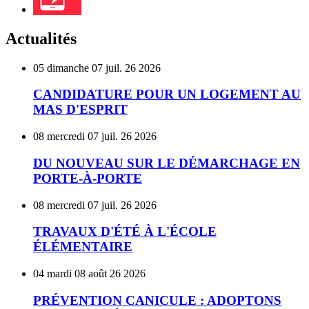
Actualités
CANDIDATURE
05
dimanche
07
juil.
26
2026
POUR
UN
CANDIDATURE POUR UN LOGEMENT AU
LOGEMENT
MAS D'ESPRIT
AU
MAS
DU
08
mercredi
07
juil.
26
2026
D'ESPRIT
NOUVEAU
SUR
DU NOUVEAU SUR LE DÉMARCHAGE EN
LE
PORTE-À-PORTE
DÉMARCHAGE
EN
TRAVAUX
08
mercredi
07
juil.
26
2026
PORTE-
D'ÉTÉ
À-
À
TRAVAUX D'ÉTÉ À L'ÉCOLE
PORTE
L'ÉCOLE
ÉLÉMENTAIRE
ÉLÉMENTAIRE
PRÉVENTION
04
mardi
08
août
26
2026
CANICULE
:
PRÉVENTION CANICULE : ADOPTONS