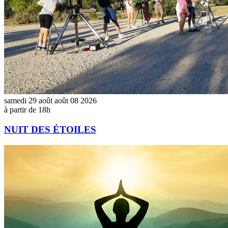
samedi
29
août
août
08
2026
à partir de 18h
NUIT DES ÉTOILES
STAGE
YOGA
MASSAGE