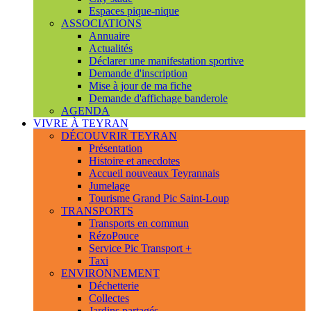
Espaces pique-nique
ASSOCIATIONS
Annuaire
Actualités
Déclarer une manifestation sportive
Demande d'inscription
Mise à jour de ma fiche
Demande d'affichage banderole
AGENDA
VIVRE À TEYRAN
DÉCOUVRIR TEYRAN
Présentation
Histoire et anecdotes
Accueil nouveaux Teyrannais
Jumelage
Tourisme Grand Pic Saint-Loup
TRANSPORTS
Transports en commun
RézoPouce
Service Pic Transport +
Taxi
ENVIRONNEMENT
Déchetterie
Collectes
Jardins partagés