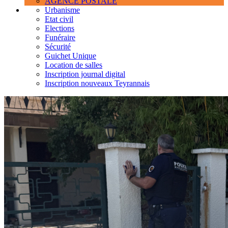
AGENCE POSTALE
Urbanisme
Etat civil
Elections
Funéraire
Sécurité
Guichet Unique
Location de salles
Inscription journal digital
Inscription nouveaux Teyrannais
Les
OPÉRATION
"TRANQUILLITÉ
actualités
VACANCES"
à
la
une
de
Teyran