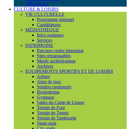
FINANCES
CULTURE & LOISIRS
VIE CULTURELLE
Programme mensuel
Candidatures
MÉDIATHÈQUE
Infos pratiques
Services
PATRIMOINE
Parcours centre historique
Sites remarquables
Musée archéologique
Archives
ÉQUIPEMENTS SPORTIFS ET DE LOISIRS
Arènes
Aires de jeux
Sentiers randonnée
Boulodrome
Gymnase
Salles du Camp de Liouse
Terrain de Foot
Terrain de Tennis
Terrain de Tambourin
Skate-park
City stade