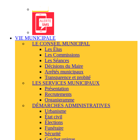
Alerte
SMS
VIE MUNICIPALE
LE CONSEIL MUNICIPAL
Les Élus
Les Commissions
Les Séances
Décisions du Maire
Arrêtés municipaux
Transparence et probité
LES SERVICES MUNICIPAUX
Présentation
Recrutements
Organigramme
DÉMARCHES ADMINISTRATIVES
Urbanisme
État civil
Élections
Funéraire
Sécurité
Guichet unique