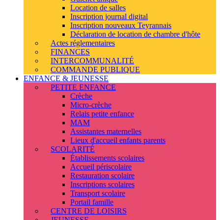
Location de salles
Inscription journal digital
Inscription nouveaux Teyrannais
Déclaration de location de chambre d'hôte
Actes réglementaires
FINANCES
INTERCOMMUNALITÉ
COMMANDE PUBLIQUE
ENFANCE & JEUNESSE
PETITE ENFANCE
Crèche
Micro-crèche
Relais petite enfance
MAM
Assistantes maternelles
Lieux d'accueil enfants parents
SCOLARITÉ
Établissements scolaires
Accueil périscolaire
Restauration scolaire
Inscriptions scolaires
Transport scolaire
Portail famille
CENTRE DE LOISIRS
JEUNESSE