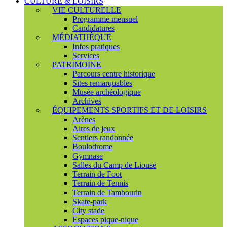
CULTURE & LOISIRS
VIE CULTURELLE
Programme mensuel
Candidatures
MÉDIATHÈQUE
Infos pratiques
Services
PATRIMOINE
Parcours centre historique
Sites remarquables
Musée archéologique
Archives
ÉQUIPEMENTS SPORTIFS ET DE LOISIRS
Arènes
Aires de jeux
Sentiers randonnée
Boulodrome
Gymnase
Salles du Camp de Liouse
Terrain de Foot
Terrain de Tennis
Terrain de Tambourin
Skate-park
City stade
Espaces pique-nique