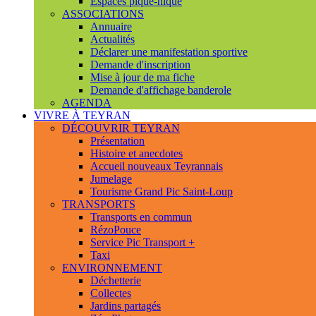
Espaces pique-nique
ASSOCIATIONS
Annuaire
Actualités
Déclarer une manifestation sportive
Demande d'inscription
Mise à jour de ma fiche
Demande d'affichage banderole
AGENDA
VIVRE À TEYRAN
DÉCOUVRIR TEYRAN
Présentation
Histoire et anecdotes
Accueil nouveaux Teyrannais
Jumelage
Tourisme Grand Pic Saint-Loup
TRANSPORTS
Transports en commun
RézoPouce
Service Pic Transport +
Taxi
ENVIRONNEMENT
Déchetterie
Collectes
Jardins partagés