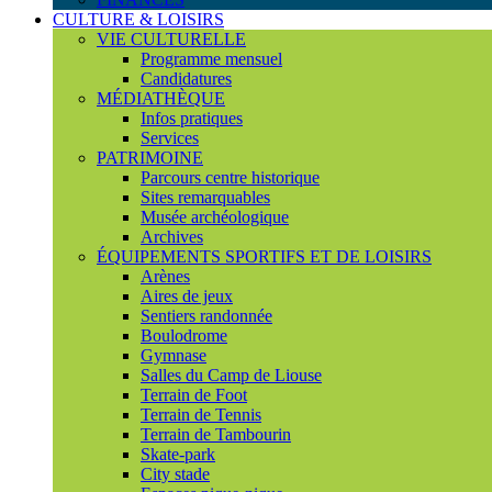
CULTURE & LOISIRS
VIE CULTURELLE
Programme mensuel
Candidatures
MÉDIATHÈQUE
Infos pratiques
Services
PATRIMOINE
Parcours centre historique
Sites remarquables
Musée archéologique
Archives
ÉQUIPEMENTS SPORTIFS ET DE LOISIRS
Arènes
Aires de jeux
Sentiers randonnée
Boulodrome
Gymnase
Salles du Camp de Liouse
Terrain de Foot
Terrain de Tennis
Terrain de Tambourin
Skate-park
City stade