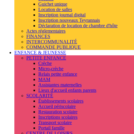
Guichet unique
Location de salles
Inscription journal digital
Inscription nouveaux Teyrannais
Déclaration de location de chambre d'hôte
Actes réglementaires
FINANCES
INTERCOMMUNALITÉ
COMMANDE PUBLIQUE
ENFANCE & JEUNESSE
PETITE ENFANCE
Crèche
Micro-crèche
Relais petite enfance
MAM
Assistantes maternelles
Lieux d'accueil enfants parents
SCOLARITÉ
Établissements scolaires
Accueil périscolaire
Restauration scolaire
Inscriptions scolaires
Transport scolaire
Portail famille
CENTRE DE LOISIRS