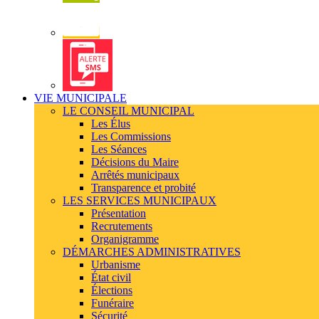
Newsletter
Alerte
SMS
VIE MUNICIPALE
LE CONSEIL MUNICIPAL
Les Élus
Les Commissions
Les Séances
Décisions du Maire
Arrêtés municipaux
Transparence et probité
LES SERVICES MUNICIPAUX
Présentation
Recrutements
Organigramme
DÉMARCHES ADMINISTRATIVES
Urbanisme
État civil
Élections
Funéraire
Sécurité