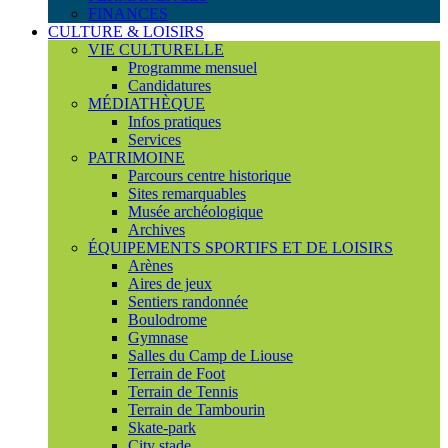
FINANCES
CULTURE & LOISIRS
VIE CULTURELLE
Programme mensuel
Candidatures
MÉDIATHÈQUE
Infos pratiques
Services
PATRIMOINE
Parcours centre historique
Sites remarquables
Musée archéologique
Archives
ÉQUIPEMENTS SPORTIFS ET DE LOISIRS
Arènes
Aires de jeux
Sentiers randonnée
Boulodrome
Gymnase
Salles du Camp de Liouse
Terrain de Foot
Terrain de Tennis
Terrain de Tambourin
Skate-park
City stade