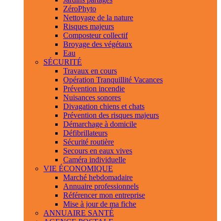
ZéroPhyto
Nettoyage de la nature
Risques majeurs
Composteur collectif
Broyage des végétaux
Eau
SÉCURITÉ
Travaux en cours
Opération Tranquillité Vacances
Prévention incendie
Nuisances sonores
Divagation chiens et chats
Prévention des risques majeurs
Démarchage à domicile
Défibrillateurs
Sécurité routière
Secours en eaux vives
Caméra individuelle
VIE ÉCONOMIQUE
Marché hebdomadaire
Annuaire professionnels
Référencer mon entreprise
Mise à jour de ma fiche
ANNUAIRE SANTÉ