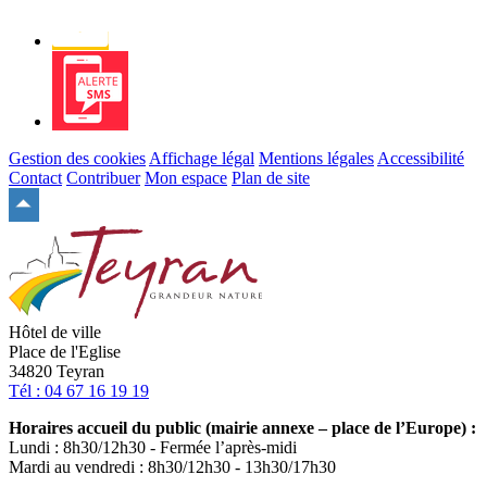
Newsletter
Alerte
SMS
Gestion des cookies
Affichage légal
Mentions légales
Accessibilité
Contact
Contribuer
Mon espace
Plan de site
Remonter
en
haut
du
site
Hôtel de ville
Place de l'Eglise
34820 Teyran
Tél : 04 67 16 19 19
Horaires accueil du public (mairie annexe – place de l’Europe) :
Lundi : 8h30/12h30 - Fermée l’après-midi
Mardi au vendredi : 8h30/12h30 - 13h30/17h30