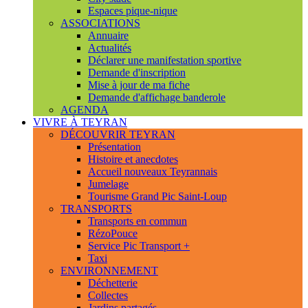
Espaces pique-nique
ASSOCIATIONS
Annuaire
Actualités
Déclarer une manifestation sportive
Demande d'inscription
Mise à jour de ma fiche
Demande d'affichage banderole
AGENDA
VIVRE À TEYRAN
DÉCOUVRIR TEYRAN
Présentation
Histoire et anecdotes
Accueil nouveaux Teyrannais
Jumelage
Tourisme Grand Pic Saint-Loup
TRANSPORTS
Transports en commun
RézoPouce
Service Pic Transport +
Taxi
ENVIRONNEMENT
Déchetterie
Collectes
Jardins partagés