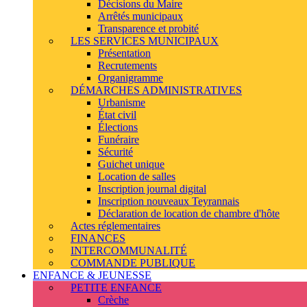
Décisions du Maire
Arrêtés municipaux
Transparence et probité
LES SERVICES MUNICIPAUX
Présentation
Recrutements
Organigramme
DÉMARCHES ADMINISTRATIVES
Urbanisme
État civil
Élections
Funéraire
Sécurité
Guichet unique
Location de salles
Inscription journal digital
Inscription nouveaux Teyrannais
Déclaration de location de chambre d'hôte
Actes réglementaires
FINANCES
INTERCOMMUNALITÉ
COMMANDE PUBLIQUE
ENFANCE & JEUNESSE
PETITE ENFANCE
Crèche