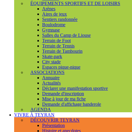
ÉQUIPEMENTS SPORTIFS ET DE LOISIRS
Arènes
Aires de jeux
Sentiers randonnée
Boulodrome
Gymnase
Salles du Camp de Liouse
Terrain de Foot
Terrain de Tennis
Terrain de Tambourin
Skate-park
City stade
Espaces pique-nique
ASSOCIATIONS
Annuaire
Actualités
Déclarer une manifestation sportive
Demande d'inscription
Mise à jour de ma fiche
Demande d'affichage banderole
AGENDA
VIVRE À TEYRAN
DÉCOUVRIR TEYRAN
Présentation
Histoire et anecdotes