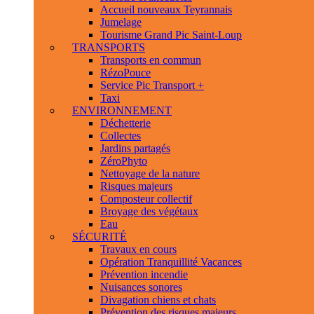
Accueil nouveaux Teyrannais
Jumelage
Tourisme Grand Pic Saint-Loup
TRANSPORTS
Transports en commun
RézoPouce
Service Pic Transport +
Taxi
ENVIRONNEMENT
Déchetterie
Collectes
Jardins partagés
ZéroPhyto
Nettoyage de la nature
Risques majeurs
Composteur collectif
Broyage des végétaux
Eau
SÉCURITÉ
Travaux en cours
Opération Tranquillité Vacances
Prévention incendie
Nuisances sonores
Divagation chiens et chats
Prévention des risques majeurs