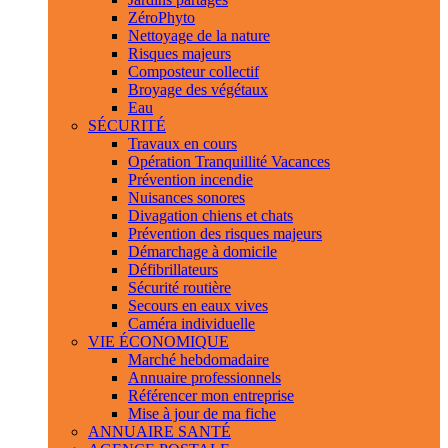
ZéroPhyto
Nettoyage de la nature
Risques majeurs
Composteur collectif
Broyage des végétaux
Eau
SÉCURITÉ
Travaux en cours
Opération Tranquillité Vacances
Prévention incendie
Nuisances sonores
Divagation chiens et chats
Prévention des risques majeurs
Démarchage à domicile
Défibrillateurs
Sécurité routière
Secours en eaux vives
Caméra individuelle
VIE ÉCONOMIQUE
Marché hebdomadaire
Annuaire professionnels
Référencer mon entreprise
Mise à jour de ma fiche
ANNUAIRE SANTÉ