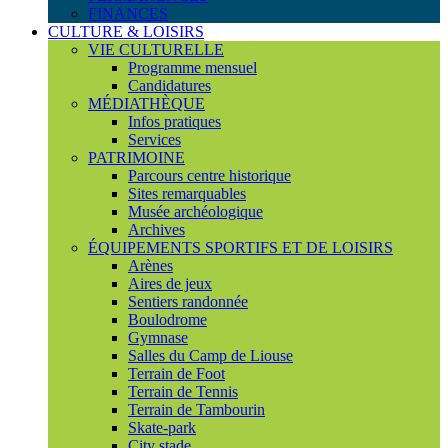
FINANCES
CULTURE & LOISIRS
VIE CULTURELLE
Programme mensuel
Candidatures
MÉDIATHÈQUE
Infos pratiques
Services
PATRIMOINE
Parcours centre historique
Sites remarquables
Musée archéologique
Archives
ÉQUIPEMENTS SPORTIFS ET DE LOISIRS
Arènes
Aires de jeux
Sentiers randonnée
Boulodrome
Gymnase
Salles du Camp de Liouse
Terrain de Foot
Terrain de Tennis
Terrain de Tambourin
Skate-park
City stade