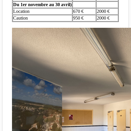
Du 1er novembre au 30 avril)
Location
670 €
2000 €
Caution
950 €
2000 €