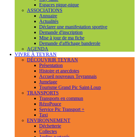
Espaces pique-nique
ASSOCIATIONS
Annuaire
Actualités
Déclarer une manifestation sportive
Demande d'inscription
Mise à jour de ma fiche
Demande d'affichage banderole
AGENDA
VIVRE À TEYRAN
DÉCOUVRIR TEYRAN
Présentation
Histoire et anecdotes
Accueil nouveaux Teyrannais
Jumelage
Tourisme Grand Pic Saint-Loup
TRANSPORTS
Transports en commun
RézoPouce
Service Pic Transport +
Taxi
ENVIRONNEMENT
Déchetterie
Collectes
Jardins partagés