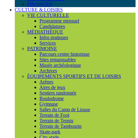
FINANCES
CULTURE & LOISIRS
VIE CULTURELLE
Programme mensuel
Candidatures
MÉDIATHÈQUE
Infos pratiques
Services
PATRIMOINE
Parcours centre historique
Sites remarquables
Musée archéologique
Archives
ÉQUIPEMENTS SPORTIFS ET DE LOISIRS
Arènes
Aires de jeux
Sentiers randonnée
Boulodrome
Gymnase
Salles du Camp de Liouse
Terrain de Foot
Terrain de Tennis
Terrain de Tambourin
Skate-park
City stade