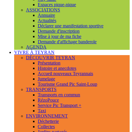
Espaces pique-nique
ASSOCIATIONS
Annuaire
Actualités
Déclarer une manifestation sportive
Demande d'inscription
Mise à jour de ma fiche
Demande d'affichage banderole
AGENDA
VIVRE À TEYRAN
DÉCOUVRIR TEYRAN
Présentation
Histoire et anecdotes
Accueil nouveaux Teyrannais
Jumelage
Tourisme Grand Pic Saint-Loup
TRANSPORTS
Transports en commun
RézoPouce
Service Pic Transport +
Taxi
ENVIRONNEMENT
Déchetterie
Collectes
Jardins partagés