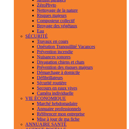
ZéroPhyto
Nettoyage de la nature
Risques majeurs
Composteur collectif
Broyage des végétaux
Eau
SÉCURITÉ
Travaux en cours
Opération Tranquillité Vacances
Prévention incendie
Nuisances sonores
Divagation chiens et chats
Prévention des risques majeurs
Démarchage à domicile
Défibrillateurs
Sécurité routière
Secours en eaux vives
Caméra individuelle
VIE ÉCONOMIQUE
Marché hebdomadaire
Annuaire professionnels
Référencer mon entreprise
Mise à jour de ma fiche
ANNUAIRE SANTÉ