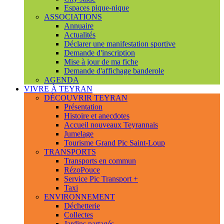
Espaces pique-nique
ASSOCIATIONS
Annuaire
Actualités
Déclarer une manifestation sportive
Demande d'inscription
Mise à jour de ma fiche
Demande d'affichage banderole
AGENDA
VIVRE À TEYRAN
DÉCOUVRIR TEYRAN
Présentation
Histoire et anecdotes
Accueil nouveaux Teyrannais
Jumelage
Tourisme Grand Pic Saint-Loup
TRANSPORTS
Transports en commun
RézoPouce
Service Pic Transport +
Taxi
ENVIRONNEMENT
Déchetterie
Collectes
Jardins partagés