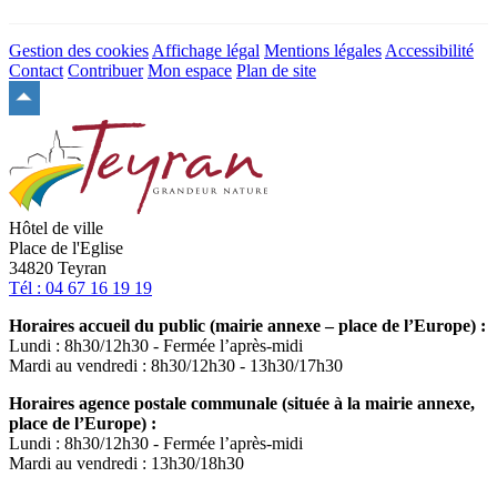
Gestion des cookies
Affichage légal
Mentions légales
Accessibilité
Contact
Contribuer
Mon espace
Plan de site
Remonter
en
haut
du
site
Hôtel de ville
Place de l'Eglise
34820 Teyran
Tél : 04 67 16 19 19
Horaires accueil du public (mairie annexe – place de l’Europe) :
Lundi : 8h30/12h30 - Fermée l’après-midi
Mardi au vendredi : 8h30/12h30 - 13h30/17h30
Horaires agence postale communale (située à la mairie annexe,
place de l’Europe) :
Lundi : 8h30/12h30 - Fermée l’après-midi
Mardi au vendredi : 13h30/18h30