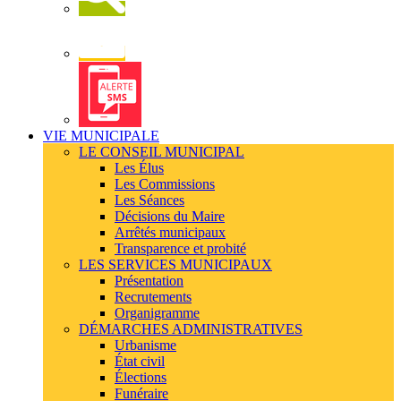
Newsletter
Alerte
SMS
VIE MUNICIPALE
LE CONSEIL MUNICIPAL
Les Élus
Les Commissions
Les Séances
Décisions du Maire
Arrêtés municipaux
Transparence et probité
LES SERVICES MUNICIPAUX
Présentation
Recrutements
Organigramme
DÉMARCHES ADMINISTRATIVES
Urbanisme
État civil
Élections
Funéraire