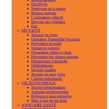
ZéroPhyto
Nettoyage de la nature
Risques majeurs
Composteur collectif
Broyage des végétaux
Eau
SÉCURITÉ
Travaux en cours
Opération Tranquillité Vacances
Prévention incendie
Nuisances sonores
Divagation chiens et chats
Prévention des risques majeurs
Démarchage à domicile
Défibrillateurs
Sécurité routière
Secours en eaux vives
Caméra individuelle
VIE ÉCONOMIQUE
Marché hebdomadaire
Annuaire professionnels
Référencer mon entreprise
Mise à jour de ma fiche
ANNUAIRE SANTÉ