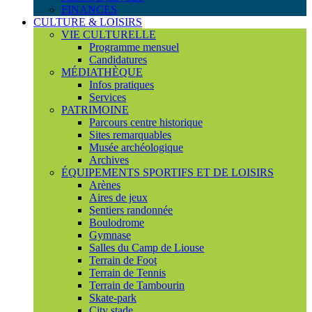
FINANCES
CULTURE & LOISIRS
VIE CULTURELLE
Programme mensuel
Candidatures
MÉDIATHÈQUE
Infos pratiques
Services
PATRIMOINE
Parcours centre historique
Sites remarquables
Musée archéologique
Archives
ÉQUIPEMENTS SPORTIFS ET DE LOISIRS
Arènes
Aires de jeux
Sentiers randonnée
Boulodrome
Gymnase
Salles du Camp de Liouse
Terrain de Foot
Terrain de Tennis
Terrain de Tambourin
Skate-park
City stade