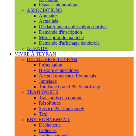
Espaces pique-nique
ASSOCIATIONS
Annuaire
Actualités
Déclarer une manifestation sportive
Demande d'inscription
Mise à jour de ma fiche
Demande d'affichage banderole
AGENDA
VIVRE À TEYRAN
DÉCOUVRIR TEYRAN
Présentation
Histoire et anecdotes
Accueil nouveaux Teyrannais
Jumelage
Tourisme Grand Pic Saint-Loup
TRANSPORTS
Transports en commun
RézoPouce
Service Pic Transport +
Taxi
ENVIRONNEMENT
Déchetterie
Collectes
Jardins partagés