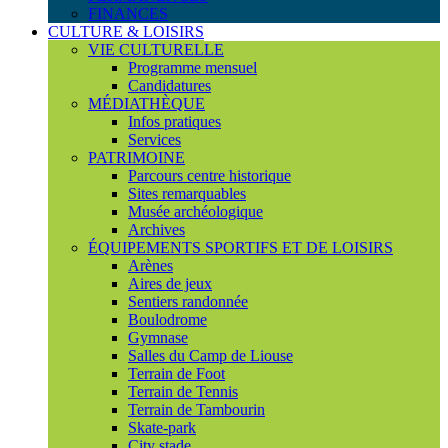
FINANCES
CULTURE & LOISIRS
VIE CULTURELLE
Programme mensuel
Candidatures
MÉDIATHÈQUE
Infos pratiques
Services
PATRIMOINE
Parcours centre historique
Sites remarquables
Musée archéologique
Archives
ÉQUIPEMENTS SPORTIFS ET DE LOISIRS
Arènes
Aires de jeux
Sentiers randonnée
Boulodrome
Gymnase
Salles du Camp de Liouse
Terrain de Foot
Terrain de Tennis
Terrain de Tambourin
Skate-park
City stade