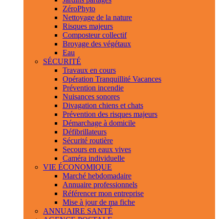
ZéroPhyto
Nettoyage de la nature
Risques majeurs
Composteur collectif
Broyage des végétaux
Eau
SÉCURITÉ
Travaux en cours
Opération Tranquillité Vacances
Prévention incendie
Nuisances sonores
Divagation chiens et chats
Prévention des risques majeurs
Démarchage à domicile
Défibrillateurs
Sécurité routière
Secours en eaux vives
Caméra individuelle
VIE ÉCONOMIQUE
Marché hebdomadaire
Annuaire professionnels
Référencer mon entreprise
Mise à jour de ma fiche
ANNUAIRE SANTÉ