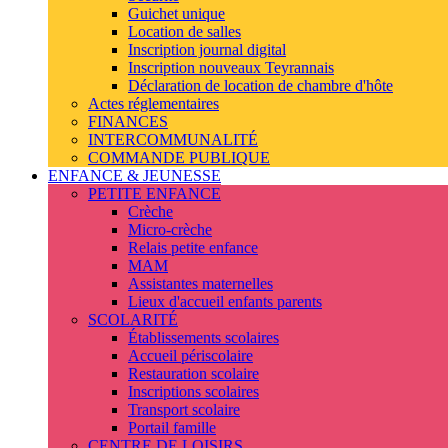
Guichet unique
Location de salles
Inscription journal digital
Inscription nouveaux Teyrannais
Déclaration de location de chambre d'hôte
Actes réglementaires
FINANCES
INTERCOMMUNALITÉ
COMMANDE PUBLIQUE
ENFANCE & JEUNESSE
PETITE ENFANCE
Crèche
Micro-crèche
Relais petite enfance
MAM
Assistantes maternelles
Lieux d'accueil enfants parents
SCOLARITÉ
Établissements scolaires
Accueil périscolaire
Restauration scolaire
Inscriptions scolaires
Transport scolaire
Portail famille
CENTRE DE LOISIRS