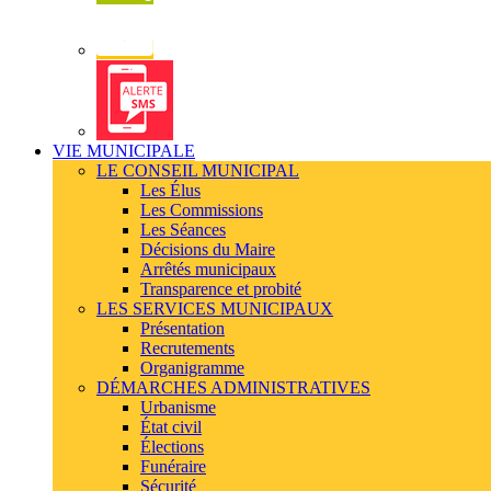
Newsletter
Alerte
SMS
VIE MUNICIPALE
LE CONSEIL MUNICIPAL
Les Élus
Les Commissions
Les Séances
Décisions du Maire
Arrêtés municipaux
Transparence et probité
LES SERVICES MUNICIPAUX
Présentation
Recrutements
Organigramme
DÉMARCHES ADMINISTRATIVES
Urbanisme
État civil
Élections
Funéraire
Sécurité