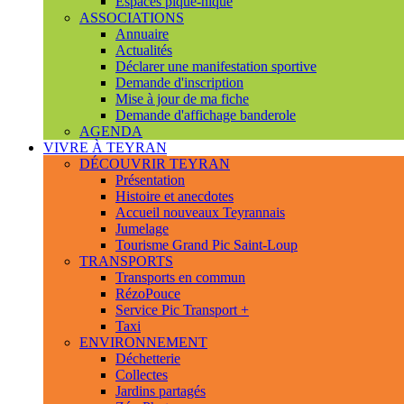
Espaces pique-nique
ASSOCIATIONS
Annuaire
Actualités
Déclarer une manifestation sportive
Demande d'inscription
Mise à jour de ma fiche
Demande d'affichage banderole
AGENDA
VIVRE À TEYRAN
DÉCOUVRIR TEYRAN
Présentation
Histoire et anecdotes
Accueil nouveaux Teyrannais
Jumelage
Tourisme Grand Pic Saint-Loup
TRANSPORTS
Transports en commun
RézoPouce
Service Pic Transport +
Taxi
ENVIRONNEMENT
Déchetterie
Collectes
Jardins partagés