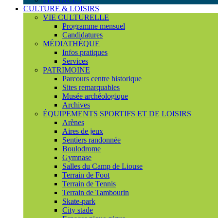
CULTURE & LOISIRS
VIE CULTURELLE
Programme mensuel
Candidatures
MÉDIATHÈQUE
Infos pratiques
Services
PATRIMOINE
Parcours centre historique
Sites remarquables
Musée archéologique
Archives
ÉQUIPEMENTS SPORTIFS ET DE LOISIRS
Arènes
Aires de jeux
Sentiers randonnée
Boulodrome
Gymnase
Salles du Camp de Liouse
Terrain de Foot
Terrain de Tennis
Terrain de Tambourin
Skate-park
City stade