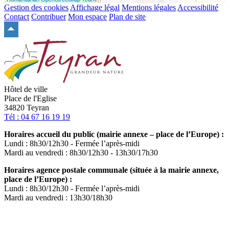
Gestion des cookies
Affichage légal
Mentions légales
Accessibilité
Contact
Contribuer
Mon espace
Plan de site
Remonter
en
haut
du
site
Hôtel de ville
Place de l'Eglise
34820 Teyran
Tél : 04 67 16 19 19
Horaires accueil du public (mairie annexe – place de l’Europe) :
Lundi : 8h30/12h30 - Fermée l’après-midi
Mardi au vendredi : 8h30/12h30 - 13h30/17h30
Horaires agence postale communale (située à la mairie annexe,
place de l’Europe) :
Lundi : 8h30/12h30 - Fermée l’après-midi
Mardi au vendredi : 13h30/18h30