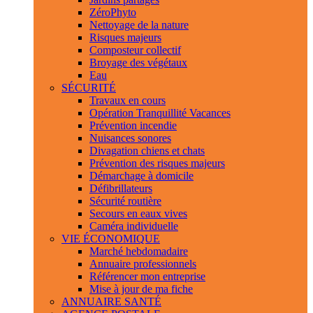
ZéroPhyto
Nettoyage de la nature
Risques majeurs
Composteur collectif
Broyage des végétaux
Eau
SÉCURITÉ
Travaux en cours
Opération Tranquillité Vacances
Prévention incendie
Nuisances sonores
Divagation chiens et chats
Prévention des risques majeurs
Démarchage à domicile
Défibrillateurs
Sécurité routière
Secours en eaux vives
Caméra individuelle
VIE ÉCONOMIQUE
Marché hebdomadaire
Annuaire professionnels
Référencer mon entreprise
Mise à jour de ma fiche
ANNUAIRE SANTÉ