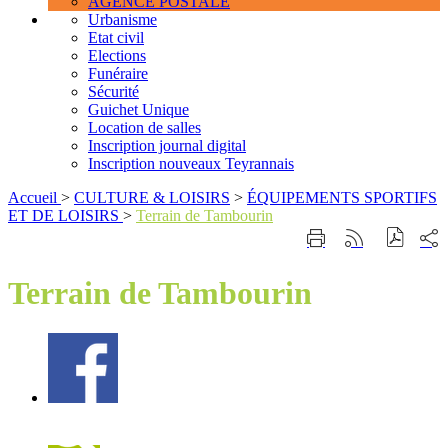
AGENCE POSTALE
Urbanisme
Etat civil
Elections
Funéraire
Sécurité
Guichet Unique
Location de salles
Inscription journal digital
Inscription nouveaux Teyrannais
Accueil
>
CULTURE & LOISIRS
>
ÉQUIPEMENTS SPORTIFS
ET DE LOISIRS
>
Terrain de Tambourin
Part
Imprimer
Générer
sur
cette
le
les
page
flux
Terrain de Tambourin
rése
RSS
soci
Facebook
Recherche