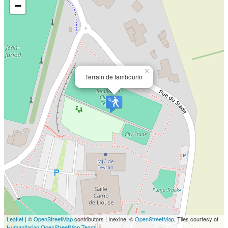
−
×
Terrain de tambourin
Leaflet
| ©
OpenStreetMap
contributors | Inexine, ©
OpenStreetMap
, Tiles courtesy of
Humanitarian OpenStreetMap Team