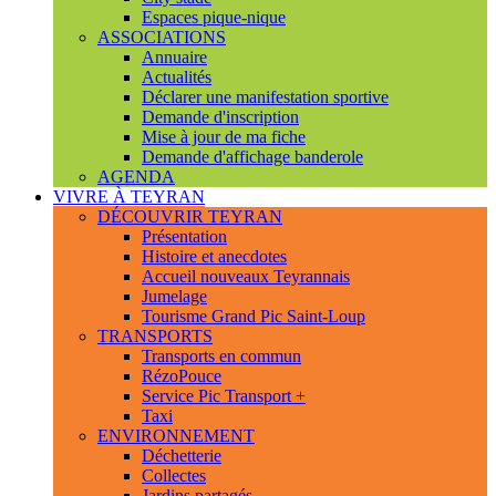
Espaces pique-nique
ASSOCIATIONS
Annuaire
Actualités
Déclarer une manifestation sportive
Demande d'inscription
Mise à jour de ma fiche
Demande d'affichage banderole
AGENDA
VIVRE À TEYRAN
DÉCOUVRIR TEYRAN
Présentation
Histoire et anecdotes
Accueil nouveaux Teyrannais
Jumelage
Tourisme Grand Pic Saint-Loup
TRANSPORTS
Transports en commun
RézoPouce
Service Pic Transport +
Taxi
ENVIRONNEMENT
Déchetterie
Collectes
Jardins partagés