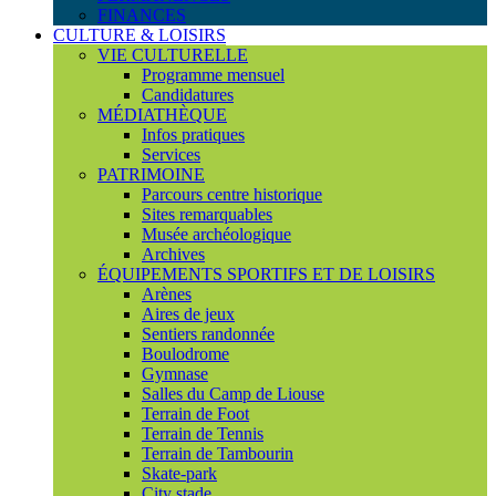
FINANCES
CULTURE & LOISIRS
VIE CULTURELLE
Programme mensuel
Candidatures
MÉDIATHÈQUE
Infos pratiques
Services
PATRIMOINE
Parcours centre historique
Sites remarquables
Musée archéologique
Archives
ÉQUIPEMENTS SPORTIFS ET DE LOISIRS
Arènes
Aires de jeux
Sentiers randonnée
Boulodrome
Gymnase
Salles du Camp de Liouse
Terrain de Foot
Terrain de Tennis
Terrain de Tambourin
Skate-park
City stade