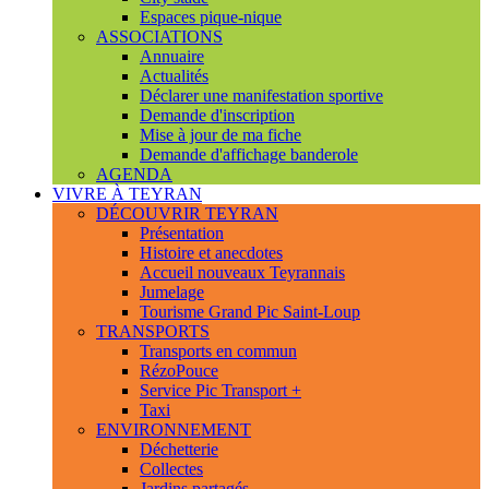
Espaces pique-nique
ASSOCIATIONS
Annuaire
Actualités
Déclarer une manifestation sportive
Demande d'inscription
Mise à jour de ma fiche
Demande d'affichage banderole
AGENDA
VIVRE À TEYRAN
DÉCOUVRIR TEYRAN
Présentation
Histoire et anecdotes
Accueil nouveaux Teyrannais
Jumelage
Tourisme Grand Pic Saint-Loup
TRANSPORTS
Transports en commun
RézoPouce
Service Pic Transport +
Taxi
ENVIRONNEMENT
Déchetterie
Collectes
Jardins partagés