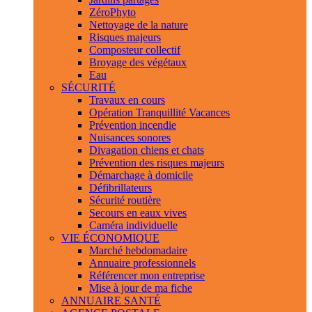
ZéroPhyto
Nettoyage de la nature
Risques majeurs
Composteur collectif
Broyage des végétaux
Eau
SÉCURITÉ
Travaux en cours
Opération Tranquillité Vacances
Prévention incendie
Nuisances sonores
Divagation chiens et chats
Prévention des risques majeurs
Démarchage à domicile
Défibrillateurs
Sécurité routière
Secours en eaux vives
Caméra individuelle
VIE ÉCONOMIQUE
Marché hebdomadaire
Annuaire professionnels
Référencer mon entreprise
Mise à jour de ma fiche
ANNUAIRE SANTÉ