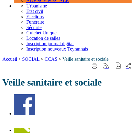
AGENCE POSTALE
Urbanisme
Etat civil
Elections
Funéraire
Sécurité
Guichet Unique
Location de salles
Inscription journal digital
Inscription nouveaux Teyrannais
Accueil
>
SOCIAL
>
CCAS
>
Veille sanitaire et sociale
Part
Imprimer
Générer
sur
cette
le
les
page
flux
Veille sanitaire et sociale
rése
RSS
soci
Facebook
Recherche