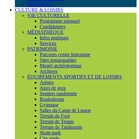
FINANCES
CULTURE & LOISIRS
VIE CULTURELLE
Programme mensuel
Candidatures
MÉDIATHÈQUE
Infos pratiques
Services
PATRIMOINE
Parcours centre historique
Sites remarquables
Musée archéologique
Archives
ÉQUIPEMENTS SPORTIFS ET DE LOISIRS
Arènes
Aires de jeux
Sentiers randonnée
Boulodrome
Gymnase
Salles du Camp de Liouse
Terrain de Foot
Terrain de Tennis
Terrain de Tambourin
Skate-park
City stade