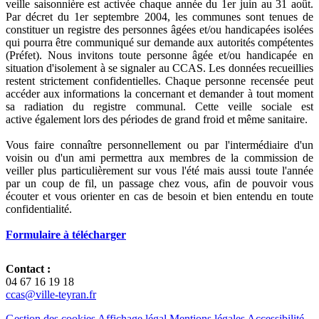
veille saisonnière est activée chaque année du 1er juin au 31 août.
Par décret du 1er septembre 2004, les communes sont tenues de
constituer un registre des personnes âgées et/ou handicapées isolées
qui pourra être communiqué sur demande aux autorités compétentes
(Préfet). Nous invitons toute personne âgée et/ou handicapée en
situation d'isolement à se signaler au CCAS. Les données recueillies
restent strictement confidentielles. Chaque personne recensée peut
accéder aux informations la concernant et demander à tout moment
sa radiation du registre communal. Cette veille sociale est
active également lors des périodes de grand froid et même sanitaire.
Vous faire connaître personnellement ou par l'intermédiaire d'un
voisin ou d'un ami permettra aux membres de la commission de
veiller plus particulièrement sur vous l'été mais aussi toute l'année
par un coup de fil, un passage chez vous, afin de pouvoir vous
écouter et vous orienter en cas de besoin et bien entendu en toute
confidentialité.
Formulaire à télécharger
Contact :
04 67 16 19 18
ccas@ville-teyran.fr
Gestion des cookies
Affichage légal
Mentions légales
Accessibilité