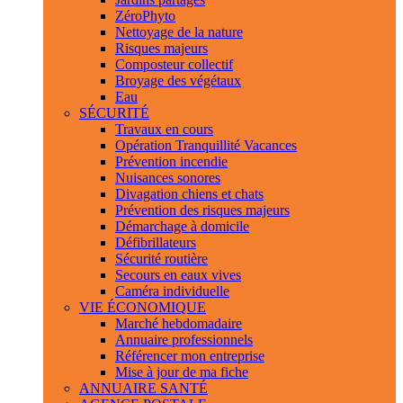
ZéroPhyto
Nettoyage de la nature
Risques majeurs
Composteur collectif
Broyage des végétaux
Eau
SÉCURITÉ
Travaux en cours
Opération Tranquillité Vacances
Prévention incendie
Nuisances sonores
Divagation chiens et chats
Prévention des risques majeurs
Démarchage à domicile
Défibrillateurs
Sécurité routière
Secours en eaux vives
Caméra individuelle
VIE ÉCONOMIQUE
Marché hebdomadaire
Annuaire professionnels
Référencer mon entreprise
Mise à jour de ma fiche
ANNUAIRE SANTÉ