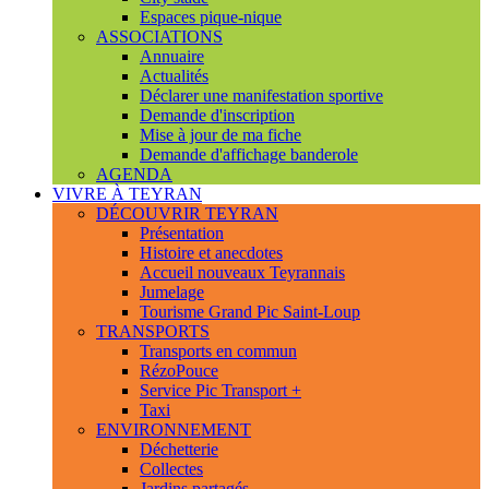
Espaces pique-nique
ASSOCIATIONS
Annuaire
Actualités
Déclarer une manifestation sportive
Demande d'inscription
Mise à jour de ma fiche
Demande d'affichage banderole
AGENDA
VIVRE À TEYRAN
DÉCOUVRIR TEYRAN
Présentation
Histoire et anecdotes
Accueil nouveaux Teyrannais
Jumelage
Tourisme Grand Pic Saint-Loup
TRANSPORTS
Transports en commun
RézoPouce
Service Pic Transport +
Taxi
ENVIRONNEMENT
Déchetterie
Collectes
Jardins partagés