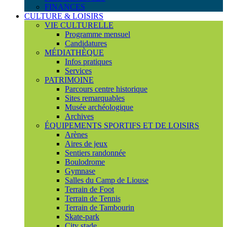
FINANCES
CULTURE & LOISIRS
VIE CULTURELLE
Programme mensuel
Candidatures
MÉDIATHÈQUE
Infos pratiques
Services
PATRIMOINE
Parcours centre historique
Sites remarquables
Musée archéologique
Archives
ÉQUIPEMENTS SPORTIFS ET DE LOISIRS
Arènes
Aires de jeux
Sentiers randonnée
Boulodrome
Gymnase
Salles du Camp de Liouse
Terrain de Foot
Terrain de Tennis
Terrain de Tambourin
Skate-park
City stade