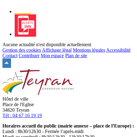
Newsletter
Alerte
SMS
Aucune actualité n'est disponible actuellement
Gestion des cookies
Affichage légal
Mentions légales
Accessibilité
Contact
Contribuer
Mon espace
Plan de site
Remonter
en
haut
du
site
Hôtel de ville
Place de l'Eglise
34820 Teyran
Tél : 04 67 16 19 19
Horaires accueil du public (mairie annexe – place de l’Europe) :
Lundi : 8h30/12h30 - Fermée l’après-midi
Mardi au vendredi : 8h30/12h30 - 13h30/17h30