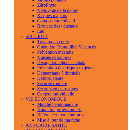
ZéroPhyto
Nettoyage de la nature
Risques majeurs
Composteur collectif
Broyage des végétaux
Eau
SÉCURITÉ
Travaux en cours
Opération Tranquillité Vacances
Prévention incendie
Nuisances sonores
Divagation chiens et chats
Prévention des risques majeurs
Démarchage à domicile
Défibrillateurs
Sécurité routière
Secours en eaux vives
Caméra individuelle
VIE ÉCONOMIQUE
Marché hebdomadaire
Annuaire professionnels
Référencer mon entreprise
Mise à jour de ma fiche
ANNUAIRE SANTÉ