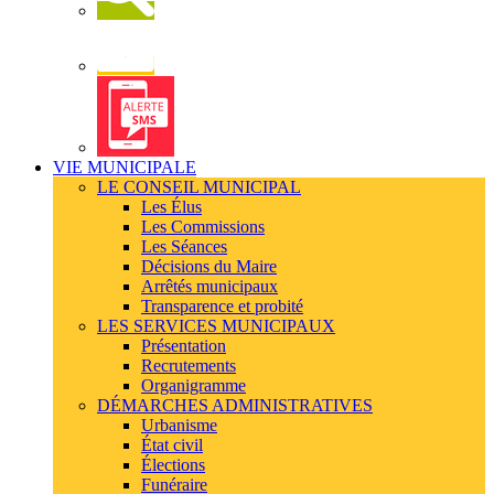
Newsletter
Alerte
SMS
VIE MUNICIPALE
LE CONSEIL MUNICIPAL
Les Élus
Les Commissions
Les Séances
Décisions du Maire
Arrêtés municipaux
Transparence et probité
LES SERVICES MUNICIPAUX
Présentation
Recrutements
Organigramme
DÉMARCHES ADMINISTRATIVES
Urbanisme
État civil
Élections
Funéraire