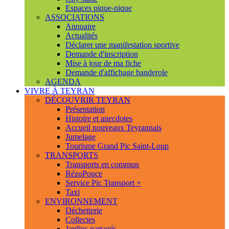
Espaces pique-nique
ASSOCIATIONS
Annuaire
Actualités
Déclarer une manifestation sportive
Demande d'inscription
Mise à jour de ma fiche
Demande d'affichage banderole
AGENDA
VIVRE À TEYRAN
DÉCOUVRIR TEYRAN
Présentation
Histoire et anecdotes
Accueil nouveaux Teyrannais
Jumelage
Tourisme Grand Pic Saint-Loup
TRANSPORTS
Transports en commun
RézoPouce
Service Pic Transport +
Taxi
ENVIRONNEMENT
Déchetterie
Collectes
Jardins partagés