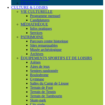
FINANCES
CULTURE & LOISIRS
VIE CULTURELLE
Programme mensuel
Candidatures
MÉDIATHÈQUE
Infos pratiques
Services
PATRIMOINE
Parcours centre historique
Sites remarquables
Musée archéologique
Archives
ÉQUIPEMENTS SPORTIFS ET DE LOISIRS
Arènes
Aires de jeux
Sentiers randonnée
Boulodrome
Gymnase
Salles du Camp de Liouse
Terrain de Foot
Terrain de Tennis
Terrain de Tambourin
Skate-park
City stade