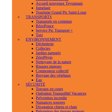
Accueil nouveaux Teyrannais
Jumelage
Tourisme Grand Pic Saint-Loup
TRANSPORTS
Transports en commun
RézoPouce
Service Pic Transport +
Taxi
ENVIRONNEMENT
Déchetterie
Collectes
Jardins partagés
ZéroPhyto
Nettoyage de la nature
Risques majeurs
Composteur collectif
Broyage des végétaux
Eau
SÉCURITÉ
Travaux en cours
Opération Tranquillité Vacances
Prévention incendie
Nuisances sonores
Divagation chiens et chats
Prévention des risques majeurs