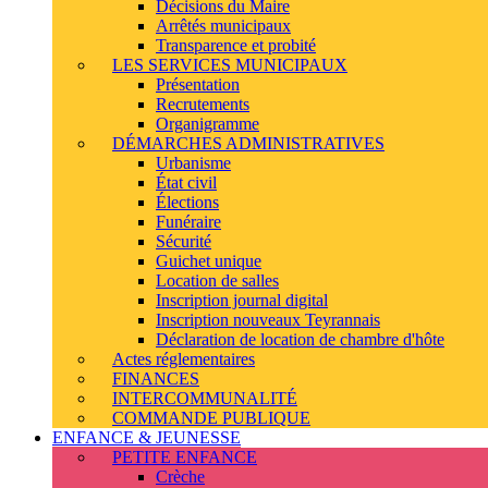
Décisions du Maire
Arrêtés municipaux
Transparence et probité
LES SERVICES MUNICIPAUX
Présentation
Recrutements
Organigramme
DÉMARCHES ADMINISTRATIVES
Urbanisme
État civil
Élections
Funéraire
Sécurité
Guichet unique
Location de salles
Inscription journal digital
Inscription nouveaux Teyrannais
Déclaration de location de chambre d'hôte
Actes réglementaires
FINANCES
INTERCOMMUNALITÉ
COMMANDE PUBLIQUE
ENFANCE & JEUNESSE
PETITE ENFANCE
Crèche