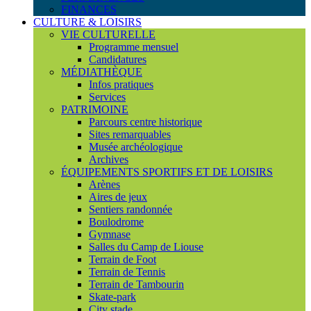
FINANCES
CULTURE & LOISIRS
VIE CULTURELLE
Programme mensuel
Candidatures
MÉDIATHÈQUE
Infos pratiques
Services
PATRIMOINE
Parcours centre historique
Sites remarquables
Musée archéologique
Archives
ÉQUIPEMENTS SPORTIFS ET DE LOISIRS
Arènes
Aires de jeux
Sentiers randonnée
Boulodrome
Gymnase
Salles du Camp de Liouse
Terrain de Foot
Terrain de Tennis
Terrain de Tambourin
Skate-park
City stade