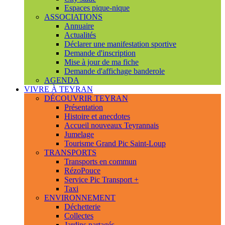
Espaces pique-nique
ASSOCIATIONS
Annuaire
Actualités
Déclarer une manifestation sportive
Demande d'inscription
Mise à jour de ma fiche
Demande d'affichage banderole
AGENDA
VIVRE À TEYRAN
DÉCOUVRIR TEYRAN
Présentation
Histoire et anecdotes
Accueil nouveaux Teyrannais
Jumelage
Tourisme Grand Pic Saint-Loup
TRANSPORTS
Transports en commun
RézoPouce
Service Pic Transport +
Taxi
ENVIRONNEMENT
Déchetterie
Collectes
Jardins partagés