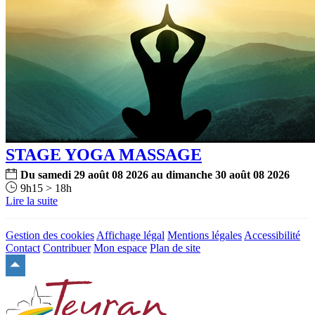
STAGE YOGA MASSAGE
Du
samedi
29
août
08
2026
au
dimanche
30
août
08
2026
9h15 > 18h
Lire la suite
Gestion des cookies
Affichage légal
Mentions légales
Accessibilité
Contact
Contribuer
Mon espace
Plan de site
Remonter
en
haut
du
site