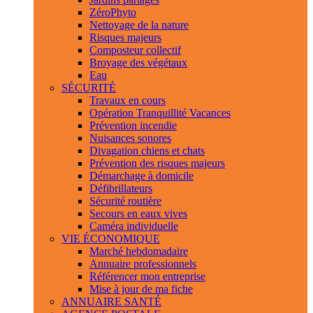
ZéroPhyto
Nettoyage de la nature
Risques majeurs
Composteur collectif
Broyage des végétaux
Eau
SÉCURITÉ
Travaux en cours
Opération Tranquillité Vacances
Prévention incendie
Nuisances sonores
Divagation chiens et chats
Prévention des risques majeurs
Démarchage à domicile
Défibrillateurs
Sécurité routière
Secours en eaux vives
Caméra individuelle
VIE ÉCONOMIQUE
Marché hebdomadaire
Annuaire professionnels
Référencer mon entreprise
Mise à jour de ma fiche
ANNUAIRE SANTÉ