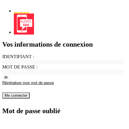
Newsletter
Alerte
SMS
Vos informations de connexion
IDENTIFIANT :
MOT DE PASSE :
Voir
le
Réinitialiser mon mot de passe
mot
de
passe
Me connecter
Mot de passe oublié