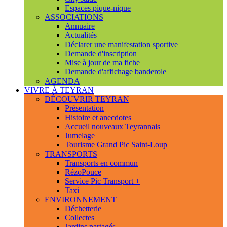
Espaces pique-nique
ASSOCIATIONS
Annuaire
Actualités
Déclarer une manifestation sportive
Demande d'inscription
Mise à jour de ma fiche
Demande d'affichage banderole
AGENDA
VIVRE À TEYRAN
DÉCOUVRIR TEYRAN
Présentation
Histoire et anecdotes
Accueil nouveaux Teyrannais
Jumelage
Tourisme Grand Pic Saint-Loup
TRANSPORTS
Transports en commun
RézoPouce
Service Pic Transport +
Taxi
ENVIRONNEMENT
Déchetterie
Collectes
Jardins partagés