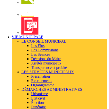
Newsletter
Alerte
SMS
VIE MUNICIPALE
LE CONSEIL MUNICIPAL
Les Élus
Les Commissions
Les Séances
Décisions du Maire
Arrêtés municipaux
Transparence et probité
LES SERVICES MUNICIPAUX
Présentation
Recrutements
Organigramme
DÉMARCHES ADMINISTRATIVES
Urbanisme
État civil
Élections
Funéraire