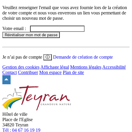
Veuillez renseigner l'email que vous avez fournie lors de la création
de votre compte et nous vous enverrons un lien vous permettant de
choisir un nouveau mot de passe.
Votre email :
Réinitialiser mon mot de passe
Je n’ai pas de compte
Demande de création de compte
Gestion des cookies
Affichage légal
Mentions légales
Accessibilité
Contact
Contribuer
Mon espace
Plan de site
Remonter
en
haut
du
site
Hôtel de ville
Place de l'Eglise
34820 Teyran
Tél : 04 67 16 19 19