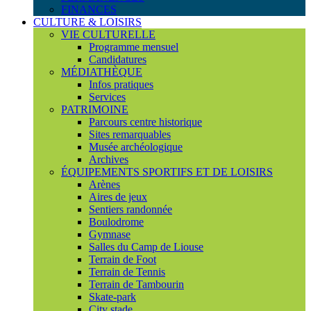
FINANCES
CULTURE & LOISIRS
VIE CULTURELLE
Programme mensuel
Candidatures
MÉDIATHÈQUE
Infos pratiques
Services
PATRIMOINE
Parcours centre historique
Sites remarquables
Musée archéologique
Archives
ÉQUIPEMENTS SPORTIFS ET DE LOISIRS
Arènes
Aires de jeux
Sentiers randonnée
Boulodrome
Gymnase
Salles du Camp de Liouse
Terrain de Foot
Terrain de Tennis
Terrain de Tambourin
Skate-park
City stade