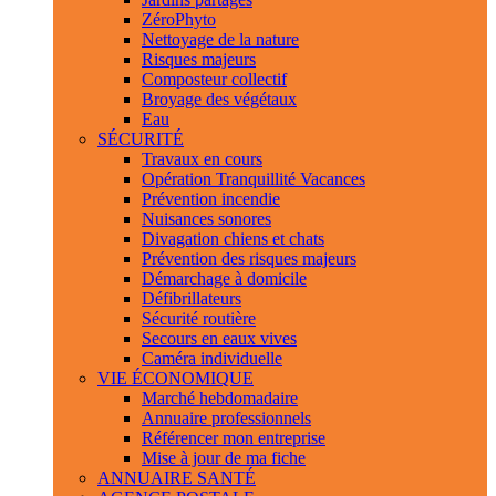
ZéroPhyto
Nettoyage de la nature
Risques majeurs
Composteur collectif
Broyage des végétaux
Eau
SÉCURITÉ
Travaux en cours
Opération Tranquillité Vacances
Prévention incendie
Nuisances sonores
Divagation chiens et chats
Prévention des risques majeurs
Démarchage à domicile
Défibrillateurs
Sécurité routière
Secours en eaux vives
Caméra individuelle
VIE ÉCONOMIQUE
Marché hebdomadaire
Annuaire professionnels
Référencer mon entreprise
Mise à jour de ma fiche
ANNUAIRE SANTÉ