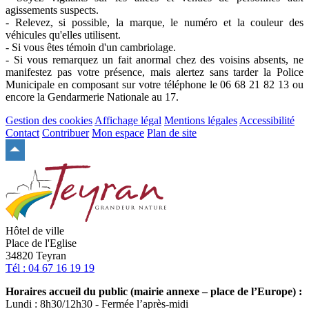
agissements suspects.
- Relevez, si possible, la marque, le numéro et la couleur des
véhicules qu'elles utilisent.
- Si vous êtes témoin d'un cambriolage.
- Si vous remarquez un fait anormal chez des voisins absents, ne
manifestez pas votre présence, mais alertez sans tarder la Police
Municipale en composant sur votre téléphone le 06 68 21 82 13 ou
encore la Gendarmerie Nationale au 17.
Gestion des cookies
Affichage légal
Mentions légales
Accessibilité
Contact
Contribuer
Mon espace
Plan de site
Remonter
en
haut
du
site
Hôtel de ville
Place de l'Eglise
34820 Teyran
Tél : 04 67 16 19 19
Horaires accueil du public (mairie annexe – place de l’Europe) :
Lundi : 8h30/12h30 - Fermée l’après-midi