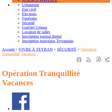
AGENCE POSTALE
Urbanisme
Etat civil
Elections
Funéraire
Sécurité
Guichet Unique
Location de salles
Inscription journal digital
Inscription nouveaux Teyrannais
Accueil
>
VIVRE À TEYRAN
>
SÉCURITÉ
>
Opération
Tranquillité Vacances
Part
Imprimer
Générer
sur
cette
le
les
page
flux
Opération Tranquillité
rése
RSS
soci
Vacances
Facebook