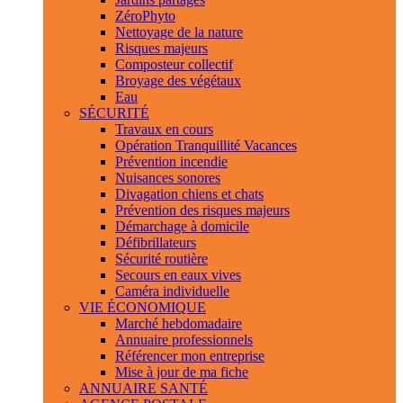
ZéroPhyto
Nettoyage de la nature
Risques majeurs
Composteur collectif
Broyage des végétaux
Eau
SÉCURITÉ
Travaux en cours
Opération Tranquillité Vacances
Prévention incendie
Nuisances sonores
Divagation chiens et chats
Prévention des risques majeurs
Démarchage à domicile
Défibrillateurs
Sécurité routière
Secours en eaux vives
Caméra individuelle
VIE ÉCONOMIQUE
Marché hebdomadaire
Annuaire professionnels
Référencer mon entreprise
Mise à jour de ma fiche
ANNUAIRE SANTÉ