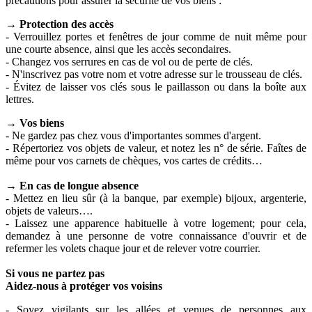
précautions pour assurer la sécurité de vos biens :
→ Protection des accès
- Verrouillez portes et fenêtres de jour comme de nuit même pour
une courte absence, ainsi que les accès secondaires.
- Changez vos serrures en cas de vol ou de perte de clés.
- N'inscrivez pas votre nom et votre adresse sur le trousseau de clés.
- Évitez de laisser vos clés sous le paillasson ou dans la boîte aux
lettres.
→ Vos biens
- Ne gardez pas chez vous d'importantes sommes d'argent.
- Répertoriez vos objets de valeur, et notez les n° de série. Faîtes de
même pour vos carnets de chèques, vos cartes de crédits…
→ En cas de longue absence
- Mettez en lieu sûr (à la banque, par exemple) bijoux, argenterie,
objets de valeurs….
- Laissez une apparence habituelle à votre logement; pour cela,
demandez à une personne de votre connaissance d'ouvrir et de
refermer les volets chaque jour et de relever votre courrier.
Si vous ne partez pas
Aidez-nous à protéger vos voisins
- Soyez vigilants sur les allées et venues de personnes aux