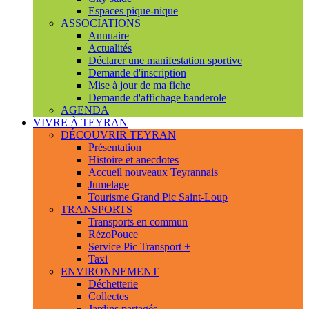
Espaces pique-nique
ASSOCIATIONS
Annuaire
Actualités
Déclarer une manifestation sportive
Demande d'inscription
Mise à jour de ma fiche
Demande d'affichage banderole
AGENDA
VIVRE À TEYRAN
DÉCOUVRIR TEYRAN
Présentation
Histoire et anecdotes
Accueil nouveaux Teyrannais
Jumelage
Tourisme Grand Pic Saint-Loup
TRANSPORTS
Transports en commun
RézoPouce
Service Pic Transport +
Taxi
ENVIRONNEMENT
Déchetterie
Collectes
Jardins partagés