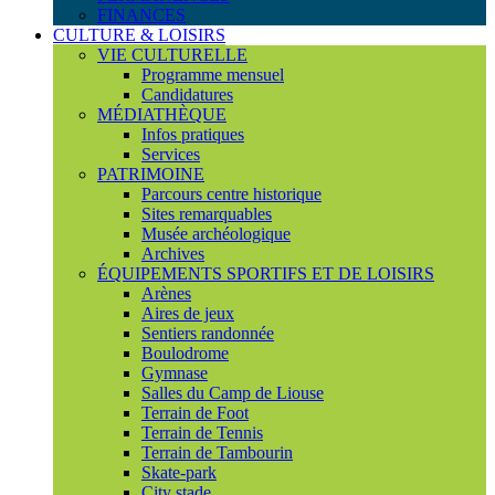
FINANCES
CULTURE & LOISIRS
VIE CULTURELLE
Programme mensuel
Candidatures
MÉDIATHÈQUE
Infos pratiques
Services
PATRIMOINE
Parcours centre historique
Sites remarquables
Musée archéologique
Archives
ÉQUIPEMENTS SPORTIFS ET DE LOISIRS
Arènes
Aires de jeux
Sentiers randonnée
Boulodrome
Gymnase
Salles du Camp de Liouse
Terrain de Foot
Terrain de Tennis
Terrain de Tambourin
Skate-park
City stade